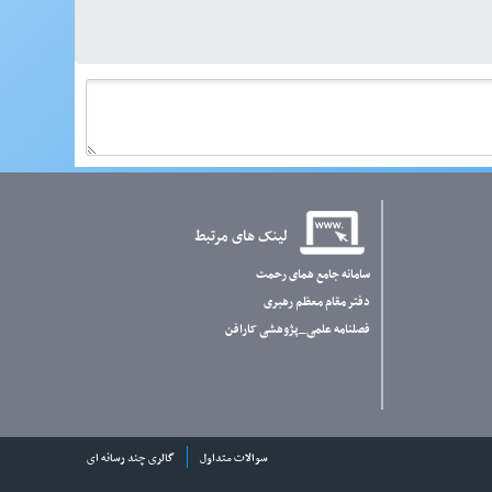
لینک های مرتبط
سامانه جامع همای رحمت
دفتر مقام معظم رهبری
فصلنامه علمی_پژوهشی کارافن
سوالات متداول
گالری چند رسانه ای