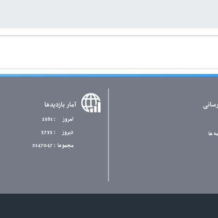
رسانی
آمار بازدیدها
امروز
: 1381
دیروز
: 3735
ه ها
مجموعا
: 2147047