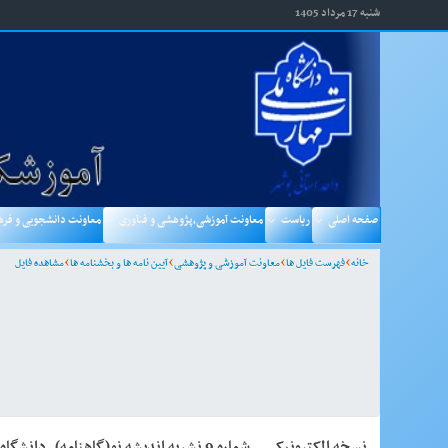
شنبه 17 مرداد 1405
صفحه اصلی
ریاست
معاونت آموزشی،پژوهشی و فنآوری
معاونت دانشجویی و فره
خانه
فهرست فایل ها
معاونت آموزشی و پژوهشی
آیین نامه ها و بخشنامه ها
مشاهده فایل
نسخه الکترونیکی _ شماره 9 نشریه اندیشه نو(گاهنامه)_دانشگاه فنی و حرفه ای استان بوشهر مردادماه 1401