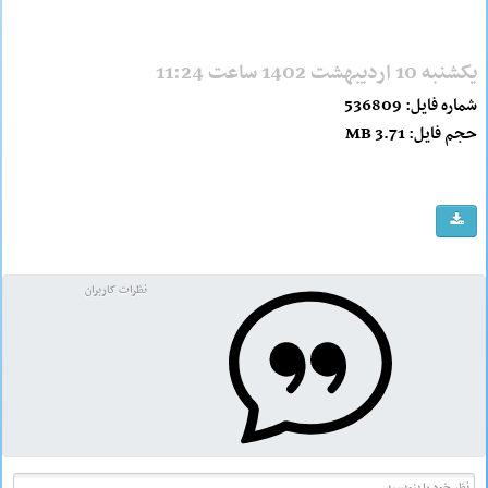
یکشنبه 10 اردیبهشت 1402 ساعت 11:24
شماره فایل: 536809
حجم فایل: 3.71 MB
نظرات کاربران