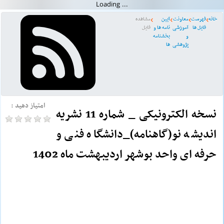
خانه
فهرست
معاونت
آیین
مشاهده
فایل ها
آموزشی
نامه ها و
فایل
و
بخشنامه
پژوهشی
ها
امتیاز دهید :
نسخه الکترونیکی _ شماره 11 نشریه
اندیشه نو(گاهنامه)_دانشگاه فنی و
حرفه ای واحد بوشهر اردیبهشت ماه 1402