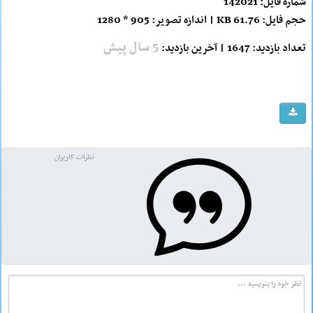
شماره فایل: 142021
حجم فایل: 61.76 KB | اندازه تصویر: 905 * 1280
5 سال پیش
تعداد بازدید: 1647 | آخرین بازدید:
نظرات کاربران