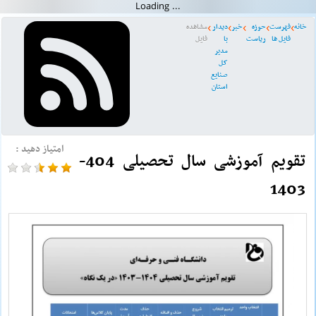
خانه
فهرست
حوزه
خبر
دیدار
مشاهده
فایل ها
ریاست
با
فایل
مدیر
کل
صنایع
استان
امتیاز دهید :
تقویم آموزشی سال تحصیلی 404-
1403